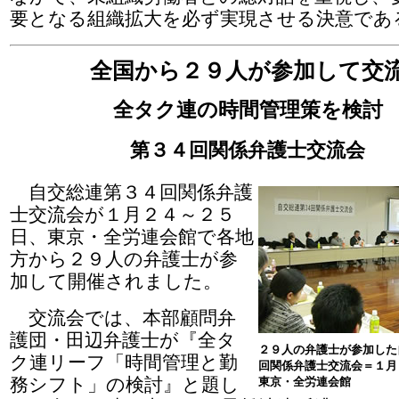
要となる組織拡大を必ず実現させる決意であ
全国から２９人が参加して交
全タク連の時間管理策を検討
第３４回関係弁護士交流会
自交総連第３４回関係弁護
士交流会が１月２４～２５
日、東京・全労連会館で各地
方から２９人の弁護士が参
加して開催されました。
交流会では、本部顧問弁
護団・田辺弁護士が『全タ
２９人の弁護士が参加した
ク連リーフ「時間管理と勤
回関係弁護士交流会＝１月
務シフト」の検討』と題し
東京・全労連会館