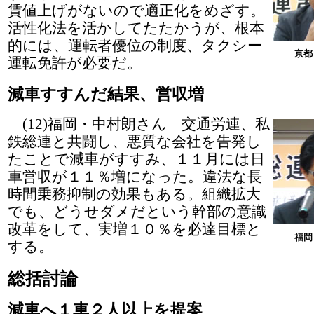
賃値上げがないので適正化をめざす。
活性化法を活かしてたたかうが、根本
的には、運転者優位の制度、タクシー
京都
運転免許が必要だ。
減車すすんだ結果、営収増
(12)福岡・中村朗さん 交通労連、私
鉄総連と共闘し、悪質な会社を告発し
たことで減車がすすみ、１１月には日
車営収が１１％増になった。違法な長
時間乗務抑制の効果もある。組織拡大
でも、どうせダメだという幹部の意識
改革をして、実増１０％を必達目標と
福岡
する。
総括討論
減車へ１車２人以上を提案