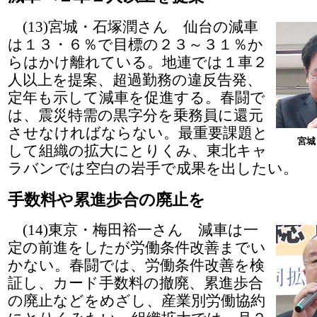
(13)宮城・石塚潤さん 仙台の減車
は１３・６％で目標の２３～３１％か
らはかけ離れている。地連では１車２
人以上を提案、超過勤務の違反告発、
定年も示して減車を促進する。春闘で
は、震災特需の黒字分を乗務員に還元
させなければならない。最重要課題と
宮城
して組織の拡大にとりくみ、東北キャ
ラバンでは空白の岩手で成果を出したい。
手数料や累進歩合の廃止を
(14)東京・梅田裕一さん 減車は一
定の前進をしたが労働条件改善までい
かない。春闘では、労働条件改善を検
証し、カード手数料の撤廃、累進歩合
の廃止などをめざし、産業別労働協約