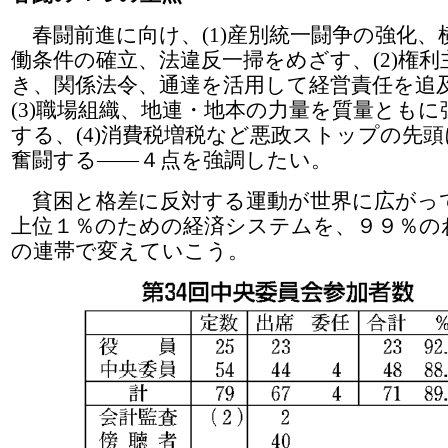
春闘前進に向け、(1)産別統一闘争の強化、
働条件の確立、法違反一掃をめざす、(2)権利
き、関係法令、通達を活用して経営責任を追
(3)職場組織、地連・地本の力量を質量ともに
する、(4)消費税増税など悪政ストップの先
奮闘する――４点を強調したい。
貧困と格差に反対する運動が世界に広がっ
上位１％のための経済システムを、９９％の
の連帯で変えていこう。