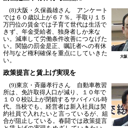
(8)大阪・久保義雄さん アンケート
では６０歳以上が６７％。手取り１５
万円位の賃金では子育て世代は生活で
きず、年金受給者、独身者しか来な
い。減車して労働条件改善につなげた
い。関協の罰金是正、嘱託者への有休
付与など権利確保を重点にしていきた
大阪
い。
政策提言と賃上げ実現を
(9)東京・斉藤孝行さん 自動車教習
所は、免許取得人口が減り、１０年で
１００校以上が閉鎖するサバイバル時
代。当校でも、経営者は新入社員は契
約社員で入れたいと言っているが、組
合が阻止している。春闘では政策提言