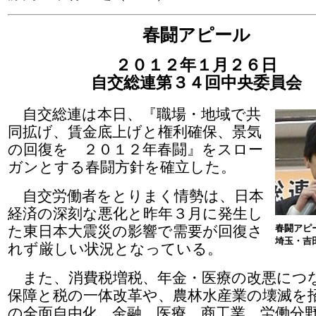
春闘アピール
２０１２年１月２６日
自交総連第３４回中央委員会
自交総連は本日、『職場・地域で共
同拡げ、賃金底上げと権利確保、景気
の回復を ２０１２年春闘』をスロー
ガンとする春闘方針を確立した。
自交労働者をとりまく情勢は、日本
経済の深刻な悪化と昨年３月に発生し
た東日本大震災の影響で需要が回復さ
春闘アピ
埼玉・吉
れず厳しい状況となっている。
また、消費税増税、年金・医療の改悪につ
保障と税の一体改革や、農林水産業の壊滅を
の全面自由化、金融、医療、商工業、労働分