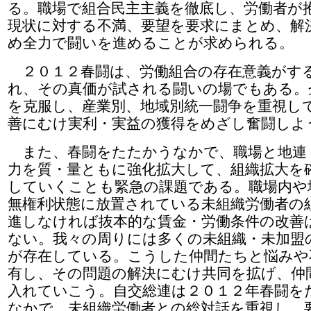
る。職場で組合民主主義を徹底し、労働者が
現状に対する不満、要望を要求にまとめ、解
め全力で闘いを進めることが求められる。
２０１２春闘は、労働組合の存在意義がす
れ、その真価が試される闘いの場でもある。
を克服し、産業別、地域別統一闘争を重視し
善にむけ実利・実益の獲得をめざし奮闘しよ
また、春闘をたたかうなかで、職場と地連
力を質・量ともに強化拡大して、組織拡大を
していくことも緊急の課題である。職場内や
無権利状態に放置されている未組織労働者の
進しなければ抜本的な賃金・労働条件の改善
ない。我々の周りには多くの未組織・未加盟
が存在している。こうした仲間たちと悩みや
有し、その問題の解決にむけ共同を拡げ、仲
入れていこう。自交総連は２０１２年春闘を
なかで、未組織労働者との総対話を重視し、