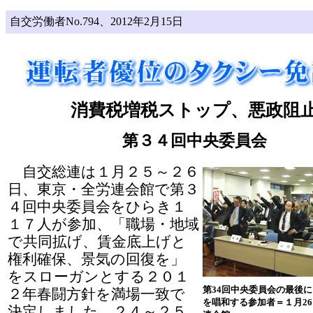
自交労働者No.794、2012年2月15日
消費税増税ストップ、悪政阻
第３４回中央委員会
自交総連は１月２５～２６
日、東京・全労連会館で第３
４回中央委員会をひらき１
１７人が参加、「職場・地域
で共同拡げ、賃金底上げと
権利確保、景気の回復を」
をスローガンとする２０１
第34回中央委員会の最後
２年春闘方針を満場一致で
を唱和する参加者＝１月2
決定しました。２４～２５