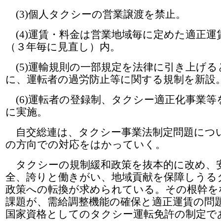
(3)個人タクシーの営業譲渡を禁止。
(4)運賃・料金は営業地域毎に定めた適正運
（３年毎に見直し）内。
(5)運輸規則の一部規定を法律に引き上げる
に、運転者の過労防止等に関する規制を新設
(6)運転者の登録制、タクシー適正化事業等
に実施。
自交総連は、タクシー事業法制定問題につ
の方向での対応をはかっていく。
タクシーの規制緩和政策を抜本的に改め、
全、誇りと働きがい、地域貢献を保障しうる
政策への転換が求められている。その根幹を
課題が、需給調整機能の確保と適正運賃の問
国家資格としてのタクシー運転免許の制定で