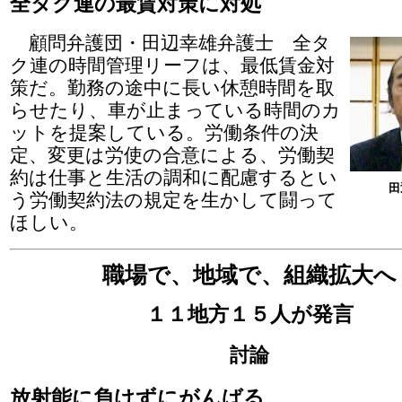
全タク連の最賃対策に対処
顧問弁護団・田辺幸雄弁護士 全タ
ク連の時間管理リーフは、最低賃金対
策だ。勤務の途中に長い休憩時間を取
らせたり、車が止まっている時間のカ
ットを提案している。労働条件の決
定、変更は労使の合意による、労働契
約は仕事と生活の調和に配慮するとい
田
う労働契約法の規定を生かして闘って
ほしい。
職場で、地域で、組織拡大へ
１１地方１５人が発言
討論
放射能に負けずにがんばる