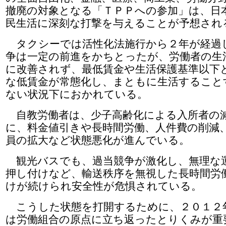
撤廃の対象となる「ＴＰＰへの参加」は、日
民生活に深刻な打撃を与えることが予想され
タクシーでは活性化法施行から２年が経過
争は一定の前進をかちとったが、労働者の生
に改善されず、最低賃金や生活保護基準以下
な低賃金が常態化し、まともに生活すること
ない状況下におかれている。
自教労働者は、少子高齢化による入所者の
に、料金値引きや長時間労働、人件費の削減
員の拡大など状態悪化が進んでいる。
観光バスでも、過当競争が激化し、無理な
押し付けなど、輸送秩序を無視した長時間労
けが続けられ安全性が危惧されている。
こうした状態を打開するために、２０１２
は労働組合の原点に立ち返ったとりくみが重