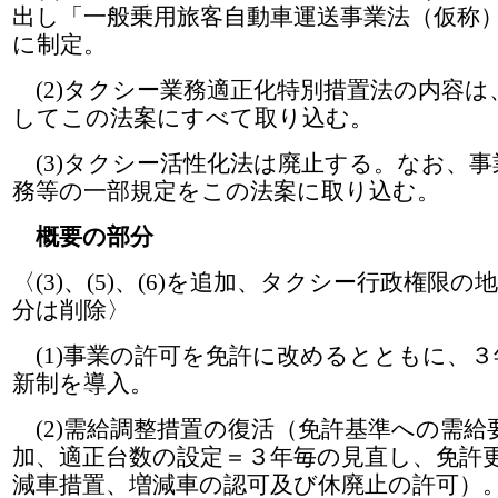
出し「一般乗用旅客自動車運送事業法（仮称
に制定。
(2)タクシー業務適正化特別措置法の内容は
してこの法案にすべて取り込む。
(3)タクシー活性化法は廃止する。なお、事
務等の一部規定をこの法案に取り込む。
概要の部分
〈(3)、(5)、(6)を追加、タクシー行政権限の
分は削除〉
(1)事業の許可を免許に改めるとともに、３
新制を導入。
(2)需給調整措置の復活（免許基準への需給
加、適正台数の設定＝３年毎の見直し、免許
減車措置、増減車の認可及び休廃止の許可）