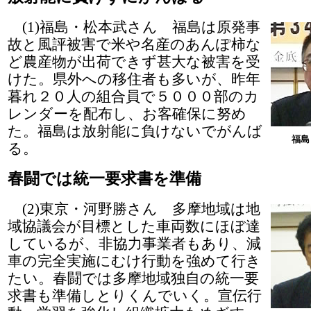
(1)福島・松本武さん 福島は原発事
故と風評被害で米や名産のあんぽ柿な
ど農産物が出荷できず甚大な被害を受
けた。県外への移住者も多いが、昨年
暮れ２０人の組合員で５０００部のカ
レンダーを配布し、お客確保に努め
た。福島は放射能に負けないでがんば
福島
る。
春闘では統一要求書を準備
(2)東京・河野勝さん 多摩地域は地
域協議会が目標とした車両数にほぼ達
しているが、非協力事業者もあり、減
車の完全実施にむけ行動を強めて行き
たい。春闘では多摩地域独自の統一要
求書も準備しとりくんでいく。宣伝行