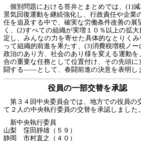
個別問題における答弁とまとめでは、(1)減
景気回復運動を継続強化し、行政責任や企業
任を追及する中で、確実な労働条件改善の展
く、(2)すべての組織が実増１０％以上の拡大
定し、みんなの力を寄せた具体的なとりくみ
って組織的前進を果たす、(3)消費税増税ノ
政治のあり方、社会のあり様を変える運動を
合の重要な任務として位置付け、その先頭に
闘する――として、春闘前進の決意を表明し
役員の一部交替を承認
第３４回中央委員会では、地方での役員の
て２人の中央執行委員の交替を承認しました
新中央執行委員
山梨 窪田靜雄（５９）
静岡 市村直之（４０）