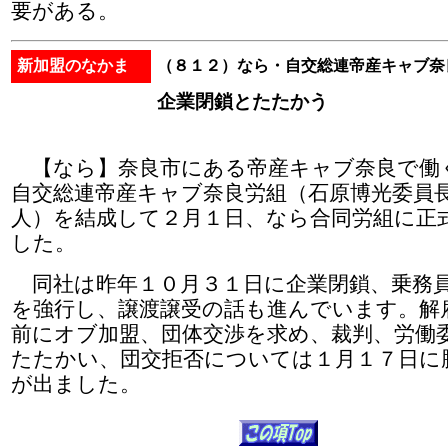
要がある。
新加盟のなかま
（８１２）なら・自交総連帝産キャブ奈
企業閉鎖とたたかう
【なら】奈良市にある帝産キャブ奈良で働
自交総連帝産キャブ奈良労組（石原博光委員
人）を結成して２月１日、なら合同労組に正
した。
同社は昨年１０月３１日に企業閉鎖、乗務
を強行し、譲渡譲受の話も進んでいます。解
前にオブ加盟、団体交渉を求め、裁判、労働
たたかい、団交拒否については１月１７日に
が出ました。