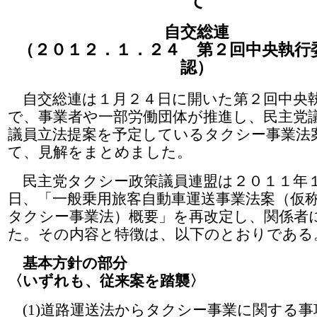
て
自交総連
（２０１２．１．２４ 第２回中央執行
認）
自交総連は１月２４日に開いた第２回中央
で、事業者や一部労働団体が推進し、民主党
議員立法提案を予定しているタクシー事業法
て、見解をまとめました。
民主党タクシー政策議員連盟は２０１１年
日、「一般乗用旅客自動車運送事業法案（仮
タクシー事業法）概要」を再改定し、関係者
た。その内容と特徴は、以下のとおりである
基本方針の部分
〈いずれも、従来案を踏襲〉
(1)道路運送法からタクシー事業に関する事