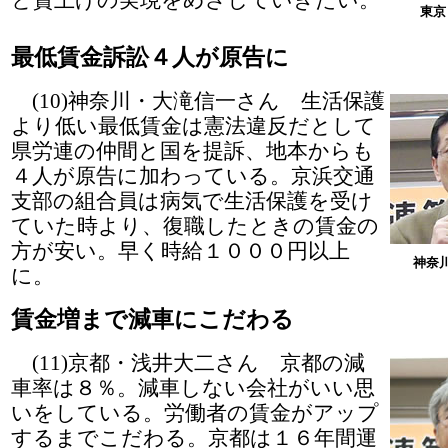
と賃上げの実現をめざしていきたい。
東京
最低賃金訴訟４人が原告に
(10)神奈川・大滝信一さん 生活保護
より低い最低賃金は憲法違反だとして
県労連の仲間と国を提訴、地本からも
４人が原告に加わっている。京浜交通
支部の組合員は病気で生活保護を受け
ていた時より、復職したときの賃金の
方が安い。早く時給１０００円以上
神奈
に。
賃金増まで減車にこだわる
(11)京都・浅井大二さん 京都の減
車率は８％。減車しない会社がいい思
いをしている。労働者の賃金がアップ
するまでこだわる。京都は１６年間運