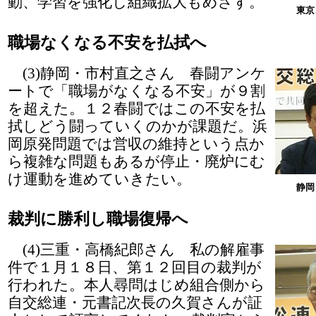
動、学習を強化し組織拡大もめざす。
東京
職場なくなる不安を払拭へ
(3)静岡・市村直之さん 春闘アンケ
ートで「職場がなくなる不安」が９割
を超えた。１２春闘ではこの不安を払
拭しどう闘っていくのかが課題だ。浜
岡原発問題では営収の維持という点か
ら複雑な問題もあるが停止・廃炉にむ
け運動を進めていきたい。
静岡
裁判に勝利し職場復帰へ
(4)三重・高橋紀郎さん 私の解雇事
件で１月１８日、第１２回目の裁判が
行われた。本人尋問はじめ組合側から
自交総連・元書記次長の久賀さんが証