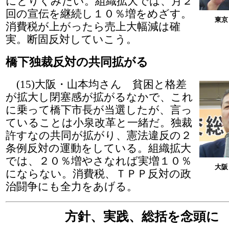
にとりくみたい。組織拡大では、月２
回の宣伝を継続し１０％増をめざす。
東京
消費税が上がったら売上大幅減は確
実。断固反対していこう。
橋下独裁反対の共同拡がる
(15)大阪・山本均さん 貧困と格差
が拡大し閉塞感が拡がるなかで、これ
に乗って橋下市長が当選したが、言っ
ていることは小泉改革と一緒だ。独裁
許すなの共同が拡がり、憲法違反の２
条例反対の運動をしている。組織拡大
では、２０％増やさなれば実増１０％
大阪
にならない。消費税、ＴＰＰ反対の政
治闘争にも全力をあげる。
方針、実践、総括を念頭に