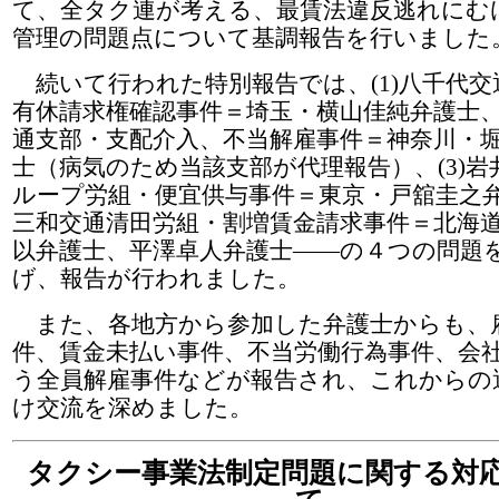
て、全タク連が考える、最賃法違反逃れにむ
管理の問題点について基調報告を行いました
続いて行われた特別報告では、(1)八千代交
有休請求権確認事件＝埼玉・横山佳純弁護士、(
通支部・支配介入、不当解雇事件＝神奈川・
士（病気のため当該支部が代理報告）、(3)岩
ループ労組・便宜供与事件＝東京・戸舘圭之弁護
三和交通清田労組・割増賃金請求事件＝北海
以弁護士、平澤卓人弁護士――の４つの問題
げ、報告が行われました。
また、各地方から参加した弁護士からも、
件、賃金未払い事件、不当労働行為事件、会
う全員解雇事件などが報告され、これからの
け交流を深めました。
タクシー事業法制定問題に関する対