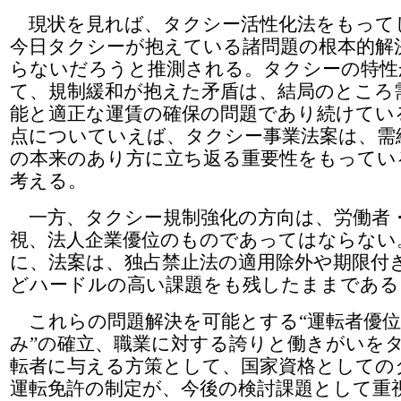
現状を見れば、タクシー活性化法をもって
今日タクシーが抱えている諸問題の根本的解
らないだろうと推測される。タクシーの特性
て、規制緩和が抱えた矛盾は、結局のところ
能と適正な運賃の確保の問題であり続けてい
点についていえば、タクシー事業法案は、需
の本来のあり方に立ち返る重要性をもってい
考える。
一方、タクシー規制強化の方向は、労働者
視、法人企業優位のものであってはならない
に、法案は、独占禁止法の適用除外や期限付
どハードルの高い課題をも残したままである
これらの問題解決を可能とする“運転者優位
み”の確立、職業に対する誇りと働きがいを
転者に与える方策として、国家資格としての
運転免許の制定が、今後の検討課題として重