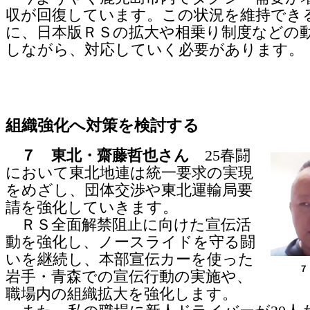
収が回復しています。この状況を維持でき
に、日本版ＲＳの拡大や相乗り制度などの
しながら、対応していく必要があります。
組織強化へ対策を検討する
７ 東北・齋藤哲也さん
25春闘
において東北地連は統一要求の実現
をめざし、団体交渉や東北運輸局要
請を強化していきます。
ＲＳ全面解禁阻止に向けた宣伝活
動を強化し、ノースライドを守る闘
いを継続し、本部宣伝カーを使った
７
岩手・青森での宣伝行動の実施や、
職場内の組織拡大を強化します。