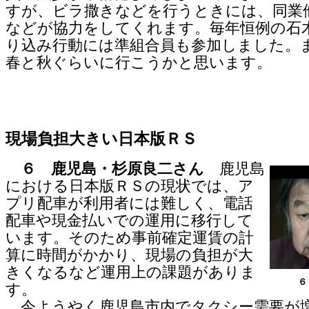
すが、ビラ撒きなどを行うときには、同業
などが協力をしてくれます。毎年恒例の石
り込み行動には準組合員も参加しました。
春と秋ぐらいに行こうかと思います。
現場負担大きい日本版ＲＳ
６ 鹿児島・杉原良二さん
鹿児島
における日本版ＲＳの現状では、ア
プリ配車が利用者には難しく、電話
配車や現金払いでの運用に移行して
います。そのため事前確定運賃の計
算に時間がかかり、現場の負担が大
きくなるなど運用上の課題がありま
６
す。
今ようやく鹿児島市内でタクシー需要が