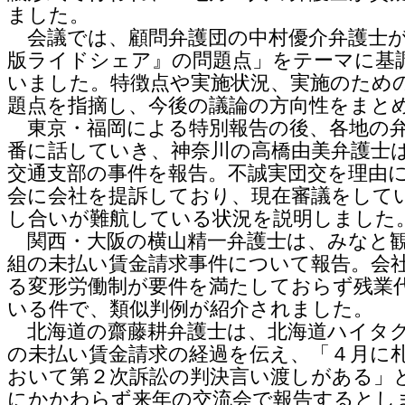
ました。
会議では、顧問弁護団の中村優介弁護士が
版ライドシェア』の問題点」をテーマに基
いました。特徴点や実施状況、実施のため
題点を指摘し、今後の議論の方向性をまと
東京・福岡による特別報告の後、各地の
番に話していき、神奈川の高橋由美弁護士
交通支部の事件を報告。不誠実団交を理由
会に会社を提訴しており、現在審議をして
し合いが難航している状況を説明しました
関西・大阪の横山精一弁護士は、みなと
組の未払い賃金請求事件について報告。会
る変形労働制が要件を満たしておらず残業
いる件で、類似判例が紹介されました。
北海道の齋藤耕弁護士は、北海道ハイタ
の未払い賃金請求の経過を伝え、「４月に
おいて第２次訴訟の判決言い渡しがある」
にかかわらず来年の交流会で報告するとし