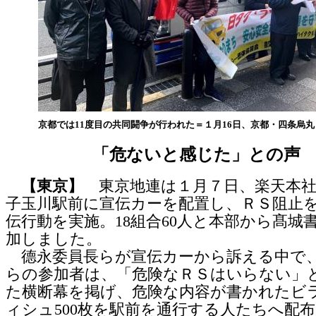
京都では11度目の共同闘争が行われた＝１月16日、京都・四条烏丸
「危ないと感じた」との声
【東京】
東京地連は１月７日、楽天本社
子玉川駅前に宣伝カーを配置し、ＲＳ阻止
伝行動を実施。18組合60人と本部から髙城
加しました。
德永委員長らが宣伝カーから訴える中で
らの参加者は、「危険なＲＳはいらない」
た横断幕を掲げ、危険な内容が書かれたビ
ィシュ500枚を駅前を通行する人たちへ配