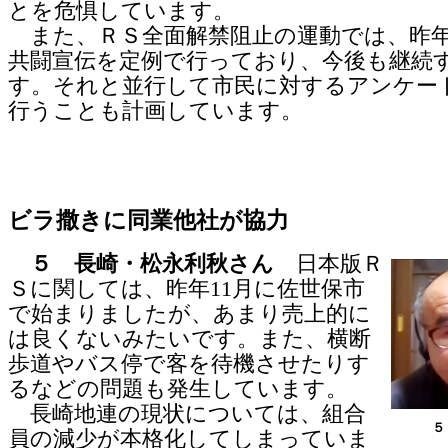
とを危惧しています。
また、ＲＳ全面解禁阻止の運動では、昨
共闘宣伝を定例で行っており、今後も継続
す。それと並行して市民に対するアンケー
行うことも計画しています。
ビラ撒きに同業他社が協力
５ 長崎・松永利秋さん
日本版Ｒ
Ｓに関しては、昨年11月に佐世保市
で始まりましたが、あまり売上的に
は良くないみたいです。また、横断
歩道やバス停で客を待機させたりす
るなどの問題も発生しています。
長崎地連の現状については、組合
５
員の減少が本格化してしまっていま