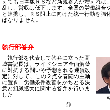
えても日本版ＲＳなど新規参入が増えれば
乱し、営収は低下します。全国の労働組合
と連携し、ＲＳ阻止に向けた統一行動を強
ばなりません。
執行部答弁
執行部を代表して答弁に立った髙
城書記長は、ライドシェア全面解禁
に対抗する闘いや予想される運賃改
定に対して、この２点を春闘の主軸
に置き、労働条件改善をかちとる決
意と組織拡大に関する答弁を行いま
した。
髙
◎