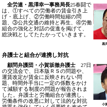
全労連・黒澤幸一事務局長
25春闘で
は、①すべての労働者の賃金引き上
げ・底上げ、②労働時間短縮の問
題、③公共交通の維持と再生、④労働
組合の強化と対話の促進を掲げて、
総決戦としてたたかっていきます。
黒
弁護士と組合が連携し対抗
顧問弁護団・小賀坂徹弁護士
27日
の交流会で、日本版ＲＳの問題や、
運賃改定が賃金に反映されない問
題、時間外手当に一定の係数をかけ
て減額する制度の問題が報告されま
した。弁護士と労働組合が連携し、
労働条件の改悪に対して法的な対抗
小