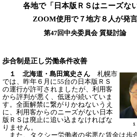
各地で「日本版ＲＳはニーズな
ZOOM使用で７地方８人が発
第47回中央委員会 質疑討論
歩合制是正し労働条件改善
１ 北海道・島田篤史さん
札幌市
では、昨年６月に55台の日本版ＲＳ
の運行が許可されましたが、利用客
から評判が悪く、低迷が続いていま
す。全面解禁に繋がりかねないうえ
に、利用客からのニーズがない日本
版ＲＳは廃止に追い込まなければな
１
りません。
また、タクシー労働者の劣悪な賃金は歩