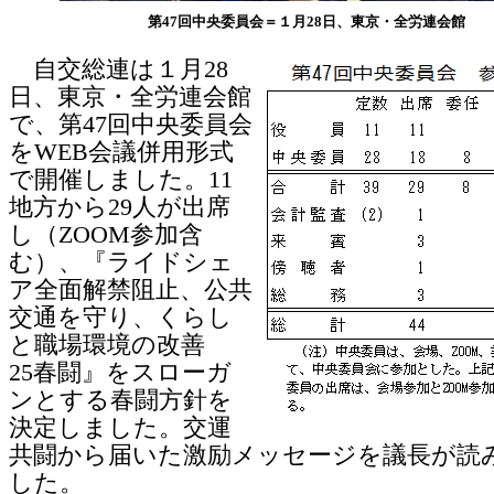
第47回中央委員会＝１月28日、東京・全労連会館
自交総連は１月28
日、東京・全労連会館
で、第47回中央委員会
をWEB会議併用形式
で開催しました。11
地方から29人が出席
し（ZOOM参加含
む）、『ライドシェ
ア全面解禁阻止、公共
交通を守り、くらし
と職場環境の改善
25春闘』をスローガ
ンとする春闘方針を
決定しました。交運
共闘から届いた激励メッセージを議長が読
した。