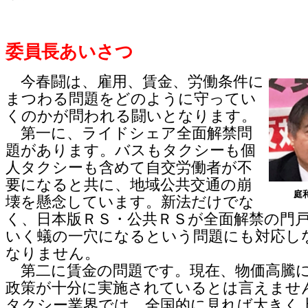
委員長あいさつ
今春闘は、雇用、賃金、労働条件に
まつわる問題をどのように守ってい
くのかが問われる闘いとなります。
第一に、ライドシェア全面解禁問
題があります。バスもタクシーも個
人タクシーも含めて自交労働者が不
要になると共に、地域公共交通の崩
庭
壊を懸念しています。新法だけでな
く、日本版ＲＳ・公共ＲＳが全面解禁の門
いく蟻の一穴になるという問題にも対応し
なりません。
第二に賃金の問題です。現在、物価高騰
政策が十分に実施されているとは言えませ
タクシー業界では、全国的に見れば大きく