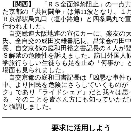
【関西】
「ＲＳ全面解禁阻止」の一点共
た京都の「共同闘争」は第11波となり、１月
Ｒ京都駅烏丸口（塩小路通）と四条烏丸で
行われました。
自交総連大阪地連の宣伝カーに、楽友の
氏、全自交の成田次雄書記長、昌栄会の田
長、自交京都の庭和田裕之書記長の４人が
Ｓ解禁の危険性を訴えました。訪日外国人
学旅行らしい生徒らも足を止め「何事か」
場面も見られました。
自交京都の庭和田書記長は「凶悪な事件
中、より国民を危険にさらしていくものが
ク』であり『ライドシェア』だと我々は思
る。そのことを皆さん方にも知っていただ
と強調しました。
要求に活用しよう