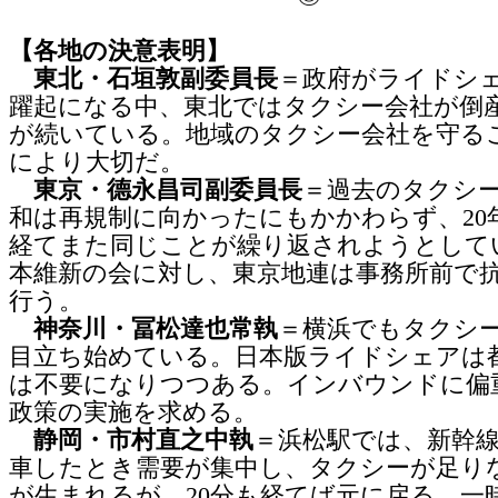
【各地の決意表明】
東北・石垣敦副委員長
＝政府がライドシ
躍起になる中、東北ではタクシー会社が倒
が続いている。地域のタクシー会社を守る
により大切だ。
東京・德永昌司副委員長
＝過去のタクシ
和は再規制に向かったにもかかわらず、20
経てまた同じことが繰り返されようとして
本維新の会に対し、東京地連は事務所前で
行う。
神奈川・冨松達也常執
＝横浜でもタクシ
目立ち始めている。日本版ライドシェアは
は不要になりつつある。インバウンドに偏
政策の実施を求める。
静岡・市村直之中執
＝浜松駅では、新幹
車したとき需要が集中し、タクシーが足り
が生まれるが、20分も経てば元に戻る。一