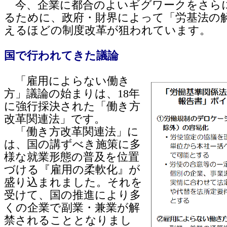
今、企業に都合のよいギグワークをさら
るために、政府・財界によって「労基法の
えるほどの制度改革が狙われています。
国で行われてきた議論
「雇用によらない働き
方」議論の始まりは、18年
に強行採決された「働き方
改革関連法」です。
「働き方改革関連法」に
は、国の講ずべき施策に多
様な就業形態の普及を位置
づける『雇用の柔軟化』が
盛り込まれました。それを
受けて、国の推進により多
くの企業で副業・兼業が解
禁されることとなりまし