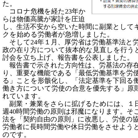
た。
コロナ危機を経た23年か
らは物価高騰が家計を圧迫
し、生活不安から空いた時間に副業として
クを始める労働者が急増しました。
そして24年１月、厚労省は労働基準法と
政の在り方について抜本的な見直しを行う
討会を立ち上げ、報告書を公表しました。
報告書で示された方向性は、労基法の存
り、重要な機能である「最低労働基準を労
る」ことを形骸化し、「法定基準を下回る
働き方について労使の合意を優先する」原
れています。
副業・兼業をさらに拡げるためには、１
週40時間労働の原則は邪魔になります。そ
法を「契約自由の原則」に改悪し、労使の
労働者に長時間労働や休日労働をさせよう
のです。