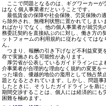
ここで問題となるのは、ギグワーカーが
はなく個人事業者だということです。
最低賃金の保障や社会保険、労災保険の
ら除外され、無権利状態に置かれてしまい
ればかりでなく、他の個人事業者が就労先
務委託契約を直接結ぶのに対し、働き方の
ットフォームの利用規約に従わなくてはな
ん。
つまり、報酬の引き下げなど不利益変更
存で実施される可能性があります。
厚労省が公表しているガイドラインによ
介事業者が合理的な理由なく規約の変更を
った場合、優越的地位の濫用として独占禁
題となるとされています。しかし、問題事
したときに、そうしたガイドラインを盾に
期間交渉することは、個人には経済的にも
困難を極めます。