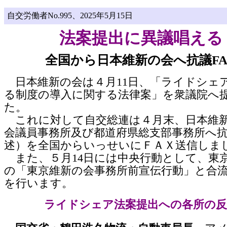
自交労働者No.995、2025年5月15日
法案提出に異議唱える
全国から日本維新の会へ抗議FA
日本維新の会は４月11日、「ライドシェ
る制度の導入に関する法律案」を衆議院へ
た。
これに対して自交総連は４月末、日本維
会議員事務所及び都道府県総支部事務所へ
述）を全国からいっせいにＦＡＸ送信しま
また、５月14日には中央行動として、東
の「東京維新の会事務所前宣伝行動」と合
を行います。
ライドシェア法案提出への各所の反