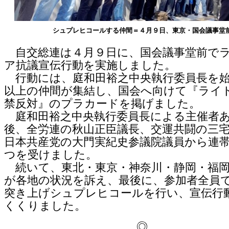
シュプレヒコールする仲間＝４月９日、東京・国会議事堂
自交総連は４月９日に、国会議事堂前で
ア抗議宣伝行動を実施しました。
行動には、庭和田裕之中央執行委員長を始め
以上の仲間が集結し、国会へ向けて『ライ
禁反対』のプラカードを掲げました。
庭和田裕之中央執行委員長による主催者
後、全労連の秋山正臣議長、交運共闘の三
日本共産党の大門実紀史参議院議員から連
つを受けました。
続いて、東北・東京・神奈川・静岡・福岡
が各地の状況を訴え、最後に、参加者全員
突き上げシュプレヒコールを行い、宣伝行
くくりました。
◎