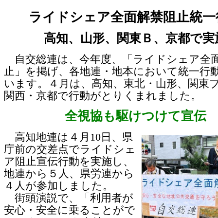
ライドシェア全面解禁阻止統一
高知、山形、関東Ｂ、京都で実
自交総連は、今年度、「ライドシェア全
止」を掲げ、各地連・地本において統一行
います。４月は、高知、東北・山形、関東
関西・京都で行動がとりくまれました。
全視協も駆けつけて宣伝
高知地連は４月10日、県
庁前の交差点でライドシェ
ア阻止宣伝行動を実施し、
地連から５人、県労連から
４人が参加しました。
街頭演説で、「利用者が
安心・安全に乗ることがで