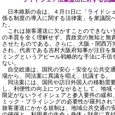
日本維新の会は、４月11日に「ライドシ
係る制度の導入に関する法律案」を衆議院
た。
これは旅客運送に欠かすことのできない
の本質を全く理解せず、貴政党の無知と無
させたものである。さらに、大阪・関西万
され、代表である吉村大阪府知事が注目を
ミングというアピール戦略的な手法に不信
ない。
自交総連は、国民の安心・安全な公共交
場から、同法案に異議を唱え、抗議する。
同法案には、国民や訪日外国人の移動需
し、利便性の向上につながるとして、地域
限定がないライドシェアと参入要件の緩和
ミック・プライシングの必要性が羅列され
旅客運送にかかる規制は、地域公共交通の
の確保と、利用者の生命・身体・財産に直