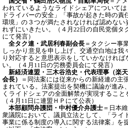
国交省・鶴田浩久物流・自動車局長
＝ア
われているようなライドシェアについては
ドライバーの安全」「事故が起きた時の責
環境」の３つが満たされなければ認めない
れずにいきたい。（４月22日の自民党個タ
にて発言）
全タク連・武居利春副会長
＝タクシー事
しっかり意見を申し上げ、交通空白地は我
り対応すると意思表示をしていかなければ
い。（４月11日の労務委員会にて発言）
新経済連盟・三木谷浩史・代表理事（楽
会長）
＝同法案には従来からの新経連の主
まれている。法案提出を契機に議論が進み
くライドシェアの全面解禁が実現すること
（４月11日に連盟ＨＰにて公表）
本部顧問弁護団・中村優介弁護士
＝日本
衆議院において、議員立法として、「ライ
事業に係る制度の導入に関する法律案」を