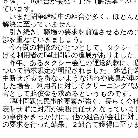
５％）、16組合が妥結・了解（解決率＝23
ています。
いまだ闘争継続中の組合が多く、ほとん
解決に至っていません。
引き続き、職場の要求を前進させるため
渉を重ねていきましょう。
今春闘の特徴のひとつとして、タクシー
ける利用者の嘔吐問題の進展がありました
昨年、あるタクシー会社の運送約款に、
ついて請求規定が明記されました。迷惑行
中断せざるを得ないような汚れや悪臭が車
した場合、利用者に対してクリーニング代
害として賠償金を求めるというものです。
嘔吐問題は民事的要素が強く、長らく会
表明せずに対応が乗務員任せとなっていま
の事例をきっかけに、他の組合が会社に対
の要求を行った結果、２組合で獲得に至り