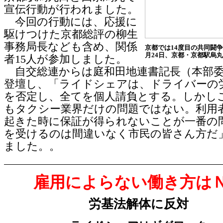
宣伝行動が行われました。
今回の行動には、応援に
駆けつけた京都総評の柳生
事務局長なども含め、関係
京都では14度目の共同闘
月24日、京都・京都駅烏
者15人が参加しました。
自交総連からは庭和田地連書記長（本部委
登壇し、「ライドシェアは、ドライバーの
を否定し、全てを個人請負とする。しかし
もタクシー業界だけの問題ではない。利用
起きた時に保証が得られないことが一番の
を受けるのは間違いなく市民の皆さん方だ
ました。。
雇用によらない働き方は
労基法解体に反対