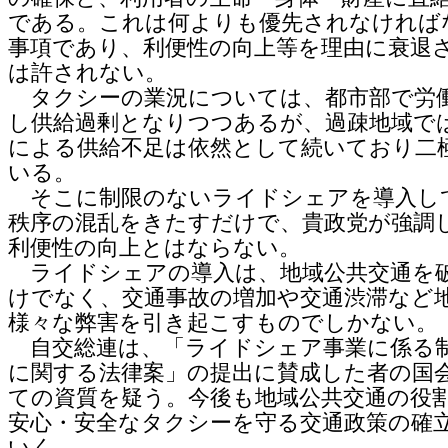
である。これは何よりも優先されなければ
事項であり、利便性の向上等を理由に衰退
は許されない。
タクシーの業況については、都市部で労
し供給過剰となりつつあるが、過疎地域で
による供給不足は依然として続いており二
いる。
そこに制限のないライドシェアを導入し
秩序の混乱をきたすだけで、貴政党が強調
利便性の向上とはならない。
ライドシェアの導入は、地域公共交通を
けでなく、交通事故の増加や交通渋滞など
様々な弊害を引き起こすものでしかない。
自交総連は、「ライドシェア事業に係る
に関する法律案」の提出に賛成した者の国
ての資質を疑う。今後も地域公共交通の役
安心・安全なタクシーを守る交通政策の確
いく。