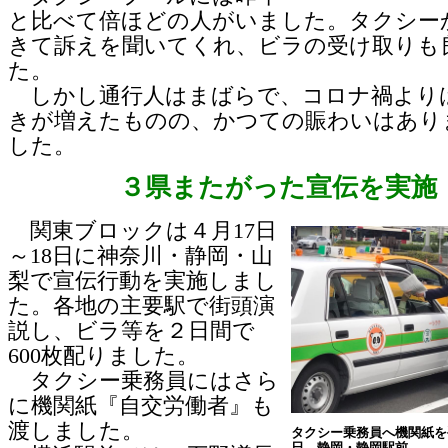
と比べて倍ほどの人がいました。タクシー
きて訴えを聞いてくれ、ビラの受け取りも
た。
しかし通行人はまばらで、コロナ禍より
きが増えたものの、かつての賑わいはあり
した。
３県またがった宣伝を実施
関東ブロックは４月17日
～18日に神奈川・静岡・山
梨で宣伝行動を実施しまし
た。各地の主要駅で街頭演
説し、ビラ等を２日間で
600枚配りました。
タクシー乗務員にはさら
に機関紙『自交労働者』も
渡しました。
タクシー乗務員へ機関紙を
日、静岡・静岡駅前