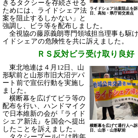
きるタクシーを存続させる
ライドシェア法案阻止を訴
ためには、ライドシェア法
日、高知・県庁前交差点
案を阻止するしかない」と
強調し、ビラ等を配布しました。
全視協の藤原義朗専門領域担当理事も駆
イドシェアの危険性を共に訴えました。
ＲＳ反対ビラ受け取り良好
東北地連は４月12日、山
形駅前と山形市旧大沼デパ
ート前で宣伝行動を実施し
ました。
横断幕を広げてビラ等の
配布を行い、ハンドマイク
で日本維新の会が『ライド
シェア新法』を国会へ提出
横断幕を広げて通行人へ訴
したことを訴えました。
日、山形・山形駅前
タクシープールには昨年