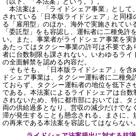
（以下、「本法案」という。）。
本法案は、「ライドシェア事業」として
されている「日本版ライドシェア」と同様
る「雇用型」のほか、海外で実施されてい
「委託型」をも容認し、運転者に二種免許
い。また、事業者がライドシェア事業を実
あたってはタクシー事業の許可は不要であ
者に台数制限も課されない。いわゆるライ
の全面解禁を認める内容だ。
そもそも、「日本版ライドシェア」を含
ドシェア事業は、タクシー運転者に二種免
ておらず、タクシー運転者の地位を低下さ
である。本法案によるライドシェアは台数
されないため、特に都市部においては、タ
両の供給過多となり、営収の減少だけでな
滞が発生することも懸念される。まさに、
の再来である本法案を容認してはならない
ライドシェア法案提出に対する抗議