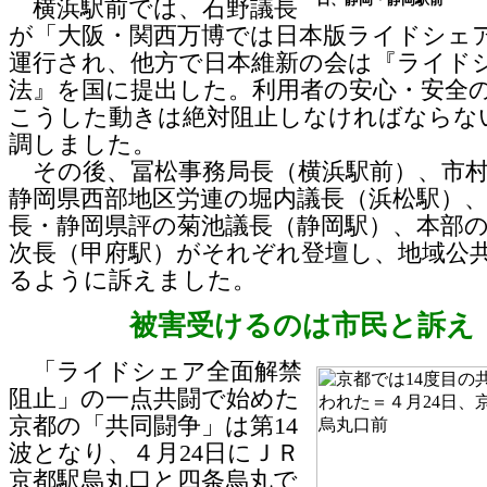
横浜駅前では、石野議長
が「大阪・関西万博では日本版ライドシェア
運行され、他方で日本維新の会は『ライド
法』を国に提出した。利用者の安心・安全
こうした動きは絶対阻止しなければならな
調しました。
その後、冨松事務局長（横浜駅前）、市村
静岡県西部地区労連の堀内議長（浜松駅）
長・静岡県評の菊池議長（静岡駅）、本部
次長（甲府駅）がそれぞれ登壇し、地域公
るように訴えました。
被害受けるのは市民と訴え
「ライドシェア全面解禁
阻止」の一点共闘で始めた
京都の「共同闘争」は第14
波となり、４月24日にＪＲ
京都駅烏丸口と四条烏丸で