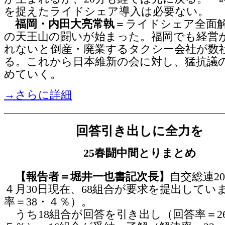
を捉えたライドシェア導入は必要ない。
福岡・内田大亮常執
＝ライドシェア全面
の天王山の闘いが始まった。福岡でも経営
れないと倒産・廃業するタクシー会社が数
る。これから日本維新の会に対し、猛抗議
めていく。
→さらに詳細
回答引き出しに全力を
25春闘中間とりまとめ
【報告者＝堀井一也書記次長】
自交総連20
４月30日現在、68組合が要求を提出してい
率＝38・４％）。
うち18組合が回答を引き出し（回答率＝2