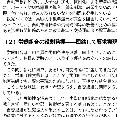
自動車教習所では、少子化に加え、貧困化による若者の免許
に、パート・契約指導員の導入、賃金削減、教習生集めのノ
押し付けられ、休みが取れないなどの問題も発生している
観光バスでは、高額の手数料還元が安全を阻害していれば旅
わっていない。自動車運転者の労働時間等の改善のための基
ある労働時間短縮のために改善基準・交替運転者の配置基準
（２）労働組合の役割発揮――団結して要求実
労働組合は、組合員の労働条件を改善し向上させるために、
ってきた。運賃改定時のノースライド獲得をめぐっての厳し
てきた。
この間、新たに結成、あるいは自交総連に加盟してきた労働
クシー労組（佐賀県）は、たたかう労働組合にしたいと自交
地区労組でも、要求実現のために加盟し、直後から組合員を
こうした経験は、要求・希望を抱え、自交総連に期待を抱い
している。
そうした可能性を汲みつくして、実際に組織化に結実するた
減らさず、新しい幹部・後継者を育てる努力も欠くことがで
自交総連が組織拡大を果たすことは、ともにたたかっている
の産業に対するとりくみだけでは解決できない問題があり、