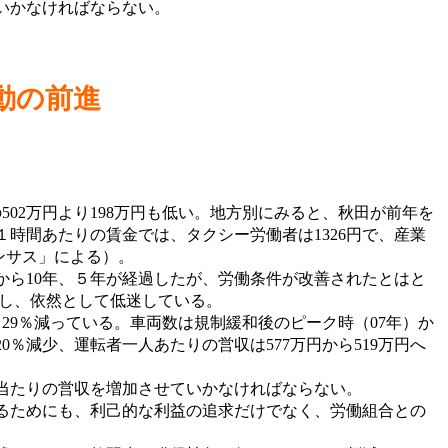
いかなければならない。
動の前進
02万円より198万円も低い。地方別にみると、秋田が前年を
、１時間あたりの賃金では、タクシー労働者は1326円で、産業
センサス」による）。
から10年、５年が経過したが、労働条件が改善されたとはと
下し、依然として低迷している。
と29％減っている。車両数は規制緩和後のピーク時（07年）か
20％減少、運転者一人あたりの営収は577万円から519万円へ
当たりの営収を増加させていかなければならない。
るためにも、利己的な利益の追求だけでなく、労働組合との