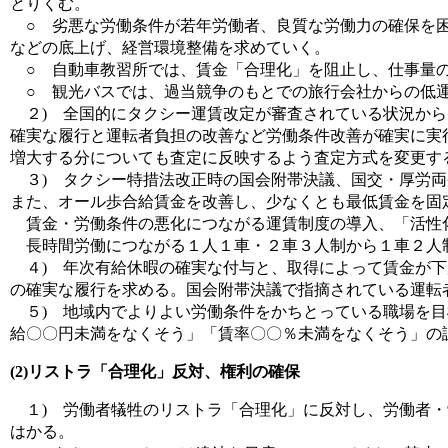
とりくむ。
○ 劣悪な労働条件が若年労働者、良質な労働力の確保を困
などの底上げ、経営環境整備を求めていく。
○ 自動車教習所では、賃金「合理化」を阻止し、仕事量の
○ 観光バスでは、過当競争のもとでの旅行会社からの低運
２) 全国的にタクシー運賃改定が審査されている状況から、
確実な履行と運転者負担の改善など労働条件改善が確実に実
増大する分についても査定に反映するよう査定方式を変更す
３) タクシー特措法改正時の国会附帯決議、国交・厚労両
また、オール歩合給賃金を改善し、少なくとも最低賃金を固
賃金・労働条件の悪化につながる運賃制度の導入、「活性
長時間労働につながる１人１車・２車３人制から１車２人
４) 年次有給休暇の確実な付与と、取得によって賃金が下
の確実な履行を求める。国会附帯決議で指摘されている運転
５) 地域内でよりよい労働条件をかちとっている職場を目
給〇〇円未満をなくそう」「賃率〇〇％未満をなくそう」の
(2)リストラ「合理化」反対、権利の確保
１) 労働者犠牲のリストラ「合理化」に反対し、労働者・
はかる。