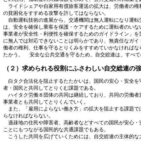
ライドシェアや自家用有償旅客運送の拡大は、労働者の権利
の貧困化をすすめる攻撃を許してはならない。
自動運転技術の進展から、交通機関は無人運転になり運転労
は、安全を確保し乗客を保護・ケアするために運転者のいな
事業者が安全性・利便性を確保するためのガイドライン」を
に無人では対応できないことは明らかであり、無責任なガイ
働者の権利、仕事を守るとりくみをすすめていかなければな
たかう。 安全な公共交通を守るため、自交総連は、すべて
（２）求められる役割にふさわしい自交総連の
白タク合法化を阻止するたたかいは、国民の安心・安全を守
者・国民と共同してとりくむ課題である。
ハイタク労働８団体の共同は継続しており、共同の労働者意
事業者とも共同してとりくんでいく。
また、「雇用によらない働き方」の拡大を阻止する課題では
らなければならない。
過疎地の住民や障害者、高齢者などすべての国民が安心・安
ことにもつながる国民的な共通課題でもある。
こうした共同を広げていくためには、自交総連の主体的な