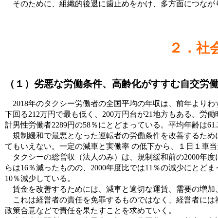
そのために、組織的後退に歯止めをかけ、多方面につなが
２．社
（１）劣悪な労働条件、高齢化がすすむ自交労
2018年のタクシー労働者の全国平均の年収は、前年よりわず
下回る212万円で最も低く、200万円台が21地方もある。労
計男性労働者2289円の58％にとどまっている。平均年齢は
規制緩和で最悪となった運転者の労働条件を改善するために制
てもいえない。一定の減車と実働率 の低下から、１日１車
タクシーの総営収（法人のみ）は、規制緩和前の2000年度に
らは16％減ったものの、2000年度比では11％の減少にとどま
10％減少している。
賃金を改善するためには、減車と適切な運賃、需要の増加、
これは経営者の責任を免罪するものではなく、経営者には社
政策合意などで責任を果たすことを求めていく。