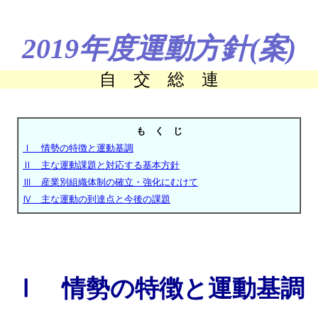
2019年度運動方針(案)
自 交 総 連
も く じ
Ⅰ 情勢の特徴と運動基調
Ⅱ 主な運動課題と対応する基本方針
Ⅲ 産業別組織体制の確立・強化にむけて
Ⅳ 主な運動の到達点と今後の課題
Ⅰ 情勢の特徴と運動基調