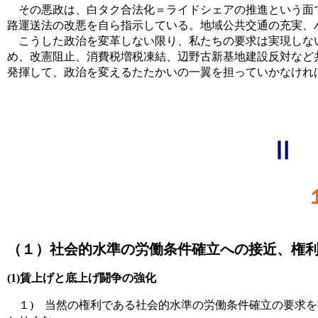
その悪政は、白タク合法化＝ライドシェアの推進という面で
路運送法の改悪を自ら指示している。地域公共交通の充実、
こうした政治を変革しない限り、私たちの要求は実現しない
め、改憲阻止、消費税増税凍結、辺野古新基地建設反対など
発揮して、政治を変えるたたかいの一翼を担っていかなけれ
Ⅱ
（１）社会的水準の労働条件確立への接近、権
(1)賃上げと底上げ闘争の強化
１) 当然の権利である社会的水準の労働条件確立の要求を