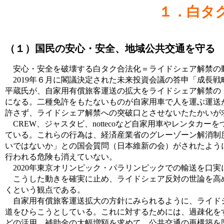
１．白タ
（１）国民の安心・安全、地域公共交通を守る
安心・安全を破壊する白タク合法化＝ライドシェア解禁の
2019年６月に閣議決定された未来投資会議の答申「成長
平蔵氏が、自家用有償旅客運送の拡大をライドシェア解禁の
になる。二種免許をもたないものが自家用車で人を運ぶ運送
許さず、ライドシェア解禁への突破口とさせないたたかいが
CREW、ジャスタビ、nottecoなど自家用車やレンタカ
ている。これらの行為は、経済産業省のグレーゾーン解消制
いではないか」との国会質問（日本維新の会）がされたよう
行われる危険も消えていない。
2020年東京オリンピック・パラリンピックでの輸送を口
こうした動きを確実に止め、ライドシェア反対の世論を高め
くという観点である。
自家用有償旅客運送拡大の方針にみられるように、ライドシ
道をひらこうとしている。これに対するためには、過疎化を
どの活用、補助金の大幅増額を求めて、公共交通の再構築を