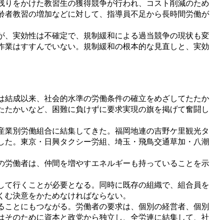
残りをかけた教習生の獲得競争が行われ、コスト削減のため
齢者教習の増加などに対して、指導員不足から長時間労働が
が、実効性は不確定で、規制緩和による過当競争の現状も変
作業はすすんでいない。規制緩和の根本的な見直しと、実効
は結成以来、社会的水準の労働条件の確立をめざしてたたか
たたかいなど、困難に負けずに要求実現の旗を掲げて奮闘し
産業別労働組合に結集してきた。福岡地連の吉野ケ里観光タ
した。東京・日興タクシー労組、埼玉・飛鳥交通草加・八潮
の労働者は、仲間を増やすエネルギーも持っていることを示
して行くことが必要となる。同時に既存の組織で、組合員を
くむ決意をかためなければならない。
ることにもつながる。労働者の要求は、個別の経営者、個別
はそのために資本と政党から独立し、全労連に結集して、社