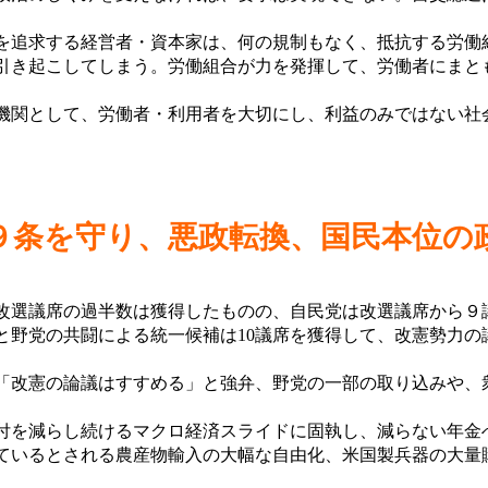
追求する経営者・資本家は、何の規制もなく、抵抗する労働
引き起こしてしまう。労働組合が力を発揮して、労働者にまと
関として、労働者・利用者を大切にし、利益のみではない社
９条を守り、悪政転換、国民本位の
改選議席の過半数は獲得したものの、自民党は改選議席から９
と野党の共闘による統一候補は10議席を獲得して、改憲勢力の
改憲の論議はすすめる」と強弁、野党の一部の取り込みや、
を減らし続けるマクロ経済スライドに固執し、減らない年金へ
ているとされる農産物輸入の大幅な自由化、米国製兵器の大量
。