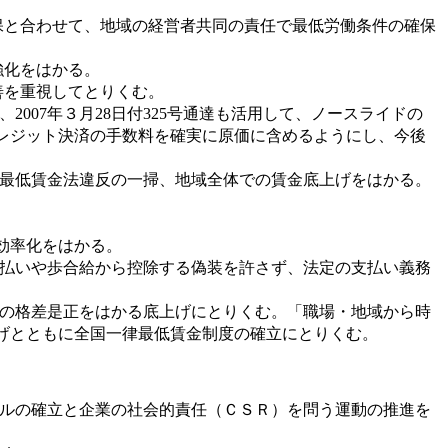
保と合わせて、地域の経営者共同の責任で最低労働条件の確保
強化をはかる。
善を重視してとりくむ。
07年３月28日付325号通達も活用して、ノースライドの
レジット決済の手数料を確実に原価に含めるようにし、今後
最低賃金法違反の一掃、地域全体での賃金底上げをはかる。
効率化をはかる。
払いや歩合給から控除する偽装を許さず、法定の支払い義務
。
の格差是正をはかる底上げにとりくむ。「職場・地域から時
げとともに全国一律最低賃金制度の確立にとりくむ。
ルの確立と企業の社会的責任（ＣＳＲ）を問う運動の推進を