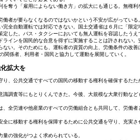
を奪う「雇用によらない働き方」の拡大にも通じる。無権利
働者が要らなくなるのではないかという不安が広がっている
い完全自動運転では対応できない。国土交通省は６月に「限定
策定した。バス・タクシーにおいても無人運転を容認したうえ
ドラインを国民的な合意を得ずに実施することは許されない。
らない。そのためにも、運転者の資質の向上、労働条件の改善
の関係者、利用者・国民と協力して運動を展開していく。
強化拡大を
り、公共交通ですべての国民の移動する権利を確保するたた
識調査等にもとりくんできた。今後、大規模な大衆行動など
、全労連や他産業のすべての労働組合とも共同して、労働者
全に移動する権利を保障するために公共交通を守り、充実さ
力量の強化がつよく求められている。