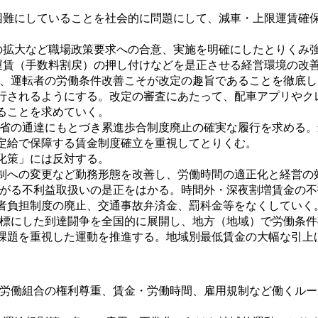
難にしていることを社会的に問題にして、減車・上限運賃確
拡大など職場政策要求への合意、実施を明確にしたとりくみ
賃（手数料割戻）の押し付けなどを是正させる経営環境の改
運転者の労働条件改善こそが改定の趣旨であることを徹底し、20
行されるようにする。改定の審査にあたって、配車アプリやク
ることを求めていく。
省の通達にもとづき累進歩合制度廃止の確実な履行を求める。
定給で保障する賃金制度確立を重視してとりくむ。
化策」には反対する。
制への変更など勤務形態を改善し、労働時間の適正化と経営の
がる不利益取扱いの是正をはかる。時間外・深夜割増賃金の不
者負担制度の廃止、交通事故弁済金、罰科金等をなくしていく
標にした到達闘争を全国的に展開し、地方（地域）で労働条件
課題を重視した運動を推進する。地域別最低賃金の大幅な引上
労働組合の権利尊重、賃金・労働時間、雇用規制など働くルー