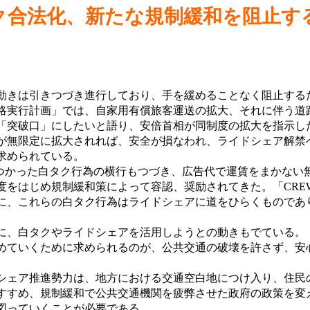
ク合法化、新たな規制緩和を阻止す
動きは引きつづき進行しており、手を緩めることなく阻止する
戦略実行計画」では、自家用有償旅客運送の拡大、それに伴う道
「突破口」にしたいと語り、安倍首相が同制度の拡大を指示し
が無限定に拡大されれば、安全が損なわれ、ライドシェア解禁
求められている。
ーをつかった白タク行為の横行もつづき、広告代で運賃をまかない
度をはじめ規制緩和策によって容認、奨励されてきた。「CRE
に、これらの白タク行為はライドシェアに道をひらくものであ
実に、白タクやライドシェアを活用しようとの動きもでている。
ていくために求められるのが、公共交通の破壊を許さず、安
ェア推進勢力は、地方における交通空白地につけ入り、住民
すすめ、規制緩和で公共交通機関を疲弊させた政府の政策を変
図っていくことが必要である。