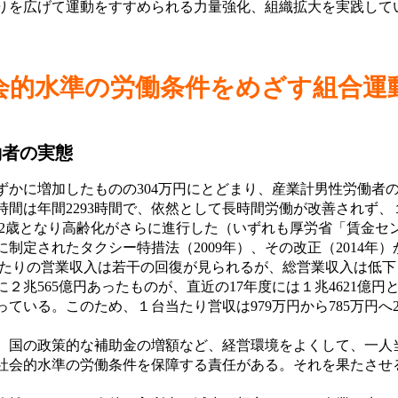
りを広げて運動をすすめられる力量強化、組織拡大を実践して
会的水準の労働条件をめざす組合運
働者の実態
かに増加したものの304万円にとどまり、産業計男性労働者の5
働時間は年間2293時間で、依然として長時間労働が改善されず
61.2歳となり高齢化がさらに進行した（いずれも厚労省「賃金
定されたタクシー特措法（2009年）、その改正（2014年）
当たりの営業収入は若干の回復が見られるが、総営業収入は低
２兆565億円あったものが、直近の17年度には１兆4621億円
っている。このため、１台当たり営収は979万円から785万円へ
国の政策的な補助金の増額など、経営環境をよくして、一人
会的水準の労働条件を保障する責任がある。それを果たさせ