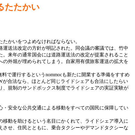
るたたかい
たたかいをつよめなければならない。
路運送法改定の方針が明記された。同会議の審議では、竹中
た。来年の通常国会には道路運送法の改定が提案されること
への外堀が埋められてしまう。自家用有償旅客運送の拡大を
無料で運行するというnommocも新たに開業する準備をすすめ
Wが合法なら、ほとんど同じライドシェアも合法にしたらい
り、規制のサンドボックス制度でライドシェアの実証実験が
心・安全な公共交通による移動をすべての国民に保障してい
の移動を助けるという名目にかくれて、ライドシェア導入に
えさせ、住民とともに、乗合タクシーやデマンドタクシーな