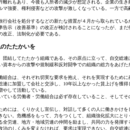
離れもあり、今後も入所者の減少が想定される。企業の生き
ルマ強要、権利侵害などの攻撃が激しくなっている。一方で高
行会社を処分するなどの新たな措置が４月から取られている
準告示（改善基準）の改正が検討されることになったが、まだ
の改正、法制化が必要である。
現のたたかいを
団結してたたかう組織である。その原点に立って、自交総連
い資本からの攻撃や規制緩和反対闘争での組織の総力をあげた
組合は、それぞれ切実な要求を抱え、それを実現するために
総連に加盟して会社と交渉し、10年以上なかった賃上げを獲得
増やして活動している。
ている労働者・労働組合は必ず存在していること、そしてそ
めには、くりかえし宣伝し、対話して多くの人に働きかけを
きない。危機感をもって、力をつくして、組織強化拡大にとり
全労連、地方・地域労連の仲間を励まし、共同の力を発揮す
政治のしくみを変えなければ、要求は実現できない。自交総連