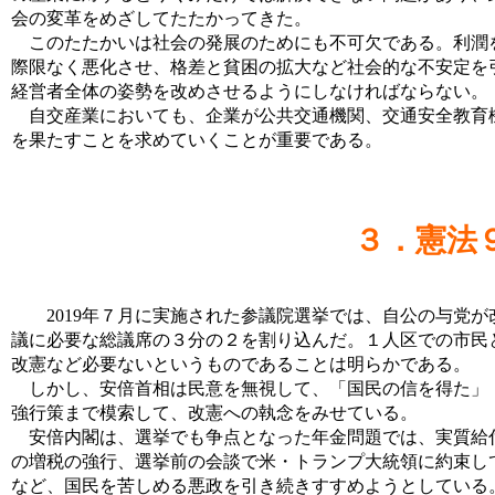
会の変革をめざしてたたかってきた。
このたたかいは社会の発展のためにも不可欠である。利潤を
際限なく悪化させ、格差と貧困の拡大など社会的な不安定を
経営者全体の姿勢を改めさせるようにしなければならない。
自交産業においても、企業が公共交通機関、交通安全教育機
を果たすことを求めていくことが重要である。
３．憲法
2019年７月に実施された参議院選挙では、自公の与党が
議に必要な総議席の３分の２を割り込んだ。１人区での市民
改憲など必要ないというものであることは明らかである。
しかし、安倍首相は民意を無視して、「国民の信を得た」「
強行策まで模索して、改憲への執念をみせている。
安倍内閣は、選挙でも争点となった年金問題では、実質給付
の増税の強行、選挙前の会談で米・トランプ大統領に約束し
など、国民を苦しめる悪政を引き続きすすめようとしている