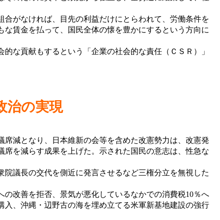
組合がなければ、目先の利益だけにとらわれて、労働条件を
もな賃金を払って、国民全体の懐を豊かにするという方向に
会的な貢献もするという「企業の社会的な責任（ＣＳＲ）」
政治の実現
議席減となり、日本維新の会等を含めた改憲勢力は、改憲発
議席を減らす成果を上げた。示された国民の意志は、性急な
衆院議長の交代を側近に発言させるなど三権分立を無視した
の改善を拒否、景気が悪化しているなかでの消費税10％へ
購入、沖縄・辺野古の海を埋め立てる米軍新基地建設の強行