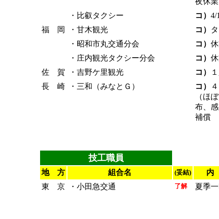
夜休業
・比叡タクシー
コ）
4
福 岡
・甘木観光
コ）
タ
・昭和市丸交通分会
コ）
休
・庄内観光タクシー分会
コ）
休
佐 賀
・吉野ケ里観光
コ）
１
長 崎
・三和（みなとＧ）
コ）
４
（ほぼ
布、感
補償
技工職員
地 方
組合名
内
(妥結)
東 京
・小田急交通
了解
夏季一