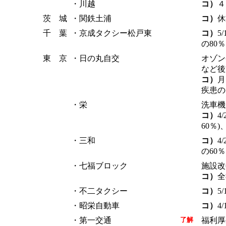
・川越
コ）
４
茨 城
・関鉄土浦
コ）
休
千 葉
・京成タクシー松戸東
コ）
5
の80％
東 京
・日の丸自交
オゾン
など後
コ）
月
疾患の
・栄
洗車機
コ）
4
60％
・三和
コ）
4
の60
・七福ブロック
施設改
コ）
全
・不二タクシー
コ）
5
・昭栄自動車
コ）
4
・第一交通
了解
福利厚