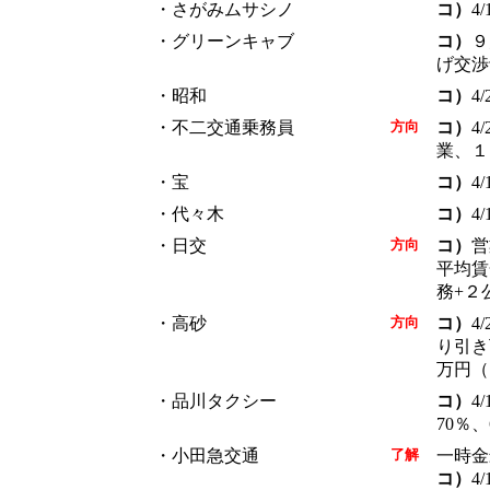
・さがみムサシノ
コ）
4
・グリーンキャブ
コ）
９
げ交渉
・昭和
コ）
4
・不二交通乗務員
方向
コ）
4
業、１
・宝
コ）
4
・代々木
コ）
4
・日交
方向
コ）
営
平均賃
務+２
・高砂
方向
コ）
4
り引き
万円（
・品川タクシー
コ）
4
70％、
・小田急交通
了解
一時金
コ）
4