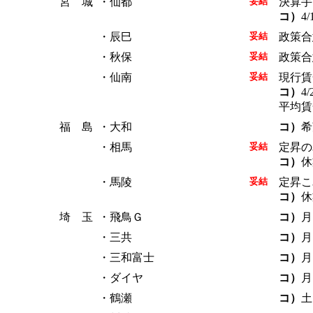
宮 城
・仙都
妥結
決算手
コ）
4
・辰巳
妥結
政策合
・秋保
妥結
政策合
・仙南
妥結
現行賃
コ）
4
平均賃
福 島
・大和
コ）
希
・相馬
妥結
定昇の
コ）
休
・馬陵
妥結
定昇こ
コ）
休
埼 玉
・飛鳥Ｇ
コ）
月
・三共
コ）
月
・三和富士
コ）
月
・ダイヤ
コ）
月
・鶴瀬
コ）
土