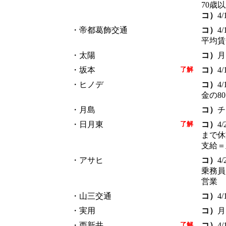
70歳
コ）
4
・帝都葛飾交通
コ）
4
平均賃
・太陽
コ）
月
・坂本
了解
コ）
4
・ヒノデ
コ）
4
金の8
・月島
コ）
チ
・日月東
了解
コ）
4
まで休
支給＝
・アサヒ
コ）
4
乗務員
営業
・山三交通
コ）
4
・実用
コ）
月
・西新井
了解
コ）
4