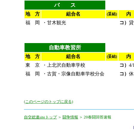
バ ス
地 方
組合名
内
(妥結)
福 岡
・甘木観光
コ）
貸
自動車教習所
地 方
組合名
内
(妥結)
東 京
・上北沢自動車学校
コ）
4
福 岡
・古賀・宗像自動車学校分会
コ）
休
(このページのトップに戻る)
自交総連siteトップ
＞
闘争情報
＞ 20春闘回答速報