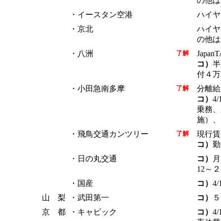
の他は
・イースタン空港
ハイヤ
・京北
ハイヤ
の他は
・八洲
了解
Japa
コ）
半
付４万
・小田急南多摩
了解
分離給
コ）
4
乗務、
施）、
・飛鳥交通カンツリー
了解
現行賃
コ）
勤
・日の丸交通
コ）
月
12～
・国産
コ）
4
山 梨
・武田第一
コ）
５
京 都
・キャビック
コ）
4