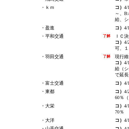
・ｋｍ
コ）
4
～、B:
給、シ
・盈進
コ）
4
・平和交通
了解
ＩＣ決
コ）
4
可、１
・羽田交通
了解
現行維
コ）
4
給（シ
で延長
・富士交通
コ）
4
・東都
コ）
4
60％
・大栄
コ）
4
70％
・大洋
コ）
4
・山手交通
コ）
4