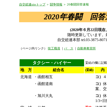
自交総連siteトップ
＞
闘争情報
＞ 20春闘回答速報
2020年春闘 回
(2020年６月22日
随時更新しています。
自交総連本部 tel.03-3875-8071/f
（ページ内リンク）
技工職員
｜
バ ス
｜
自動車教習所
タクシー・ハイヤー
妥結の欄に記載
地 方
組合名
内
(妥結)
北海道
・函館相互
コ）
４
・函館道南
コ）
休
案、交
・旭川大丸
コ）
休
1/3