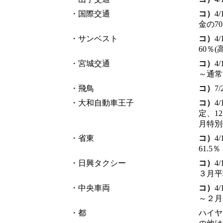
・国際交通
コ）
4
金の7
・サンベスト
コ）
4
60％(
・宮城交通
コ）
4
～通常
・飛鳥
コ）
7
・大和自動車王子
コ）
4
定、1
月特別
・省東
コ）
4
61.5％
・日興タクシー
コ）
4
３月平
・中央車両
コ）
4
～２月
・都
ハイヤ