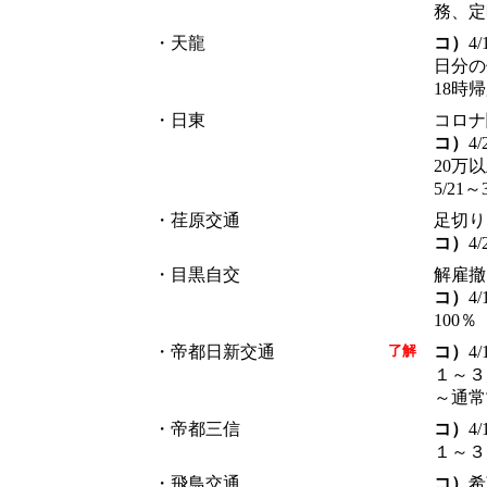
務、定
・天龍
コ）
4
日分の
18時帰
・日東
コロナ
コ）
4
20万
5/2
・荏原交通
足切り
コ）
4
・目黒自交
解雇撤
コ）
4
100％
・帝都日新交通
了解
コ）
4
１～３
～通常
・帝都三信
コ）
4
１～３
・飛鳥交通
コ）
希