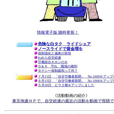
情報電子版 随時更新！
危険な白タク ライドシェア
ノースライドで賃金増を
規制強化と減車の実現
われら自交総連
労働組合キホンのキ
Ｑ＆Ａ 守れ 職場の権利
タクシー規制緩和って何？
７月15日 「自交労働者新聞」 No.1009をアッ
６月15日 「自交労働者新聞」 No.1008をアッ
５月20日 ビラ２種をアップしました
《活動動画の紹介》
東京地連ＨＰで、自交総連の最近の活動を動画で視聴で