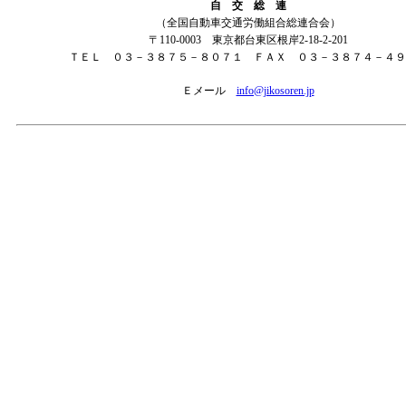
自 交 総 連
（全国自動車交通労働組合総連合会）
〒110-0003 東京都台東区根岸2-18-2-201
ＴＥＬ ０３－３８７５－８０７１ ＦＡＸ ０３－３８７４－４９
Ｅメール
info@jikosoren.jp