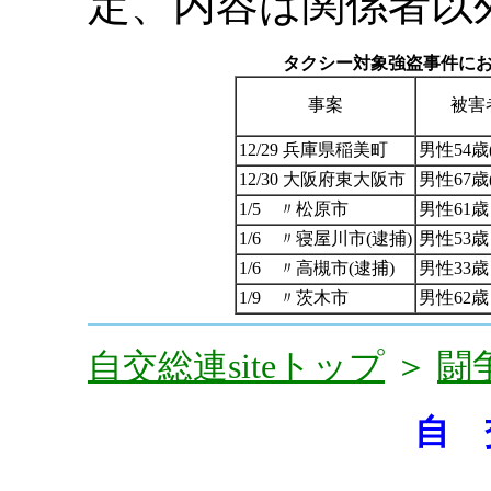
定、内容は関係者以
タクシー対象強盗事件に
事案
被害
12/29 兵庫県稲美町
男性54歳
12/30 大阪府東大阪市
男性67歳
1/5 〃松原市
男性61歳
1/6 〃寝屋川市(逮捕)
男性53歳
1/6 〃高槻市(逮捕)
男性33歳
1/9 〃茨木市
男性62歳
自交総連siteトップ
＞
闘
自 